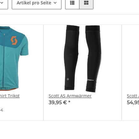
Artikel pro Seite
tt AMT B Shirt Trikot
Scott AS Armwärmer
Scott
39,95 €
*
54,9
 €