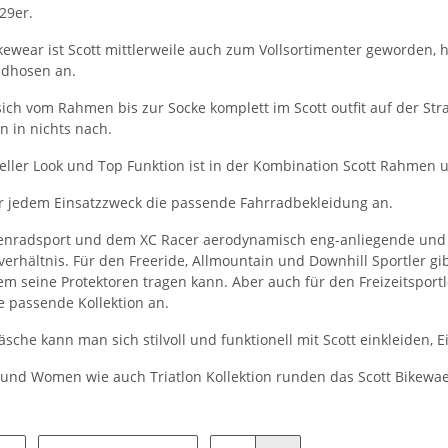
 29er.
ewear ist Scott mittlerweile auch zum Vollsortimenter geworden, h
adhosen an.
ich vom Rahmen bis zur Socke komplett im Scott outfit auf der Str
n in nichts nach.
eller Look und Top Funktion ist in der Kombination Scott Rahmen u
für jedem Einsatzzweck die passende Fahrradbekleidung an.
enradsport und dem XC Racer aerodynamisch eng-anliegende und 
verhältnis. Für den Freeride, Allmountain und Downhill Sportler g
m seine Protektoren tragen kann. Aber auch für den Freizeitsportl
ie passende Kollektion an.
sche kann man sich stilvoll und funktionell mit Scott einkleiden, 
s und Women wie auch Triatlon Kollektion runden das Scott Bikewa