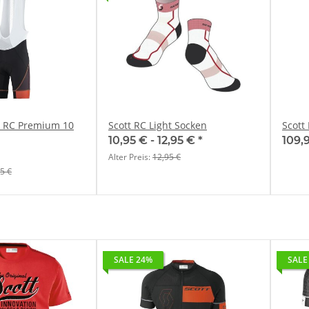
e RC Premium 10
Scott RC Light Socken
Scott
10,95 € -
12,95 €
*
109,
Alter Preis:
12,95 €
5 €
SALE 24%
SALE