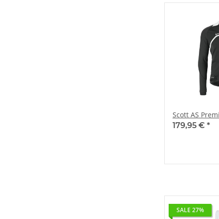
Scott AS Premi
179,95 €
*
SALE 27%