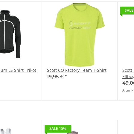
SALE
um LS Shirt Trikot
Scott CO Factory Team T-Shirt
Scott 
Ellbo
19,95 €
*
49,0
Alter P
SALE 15%