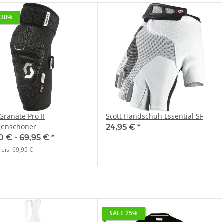
 30%
Granate Pro II
Scott Handschuh Essential SF
genschoner
24,95 €
*
0 € -
69,95 €
*
reis:
69,95 €
SALE 25%