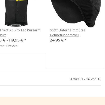
 Trikot RC Pro Tec Kurzarm
Scott Unterhelmmütze
hirt
Helmetundercover
0 € -
119,95 €
*
24,95 €
*
reis:
119,95 €
Artikel 1 - 16 von 16