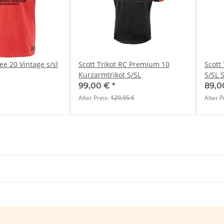
Tee 20 Vintage s/sl
Scott Trikot RC Premium 10
Scott
Kurzarmtrikot S/SL
S/SL S
99,00 €
*
89,0
Alter Preis:
129,95 €
Alter P