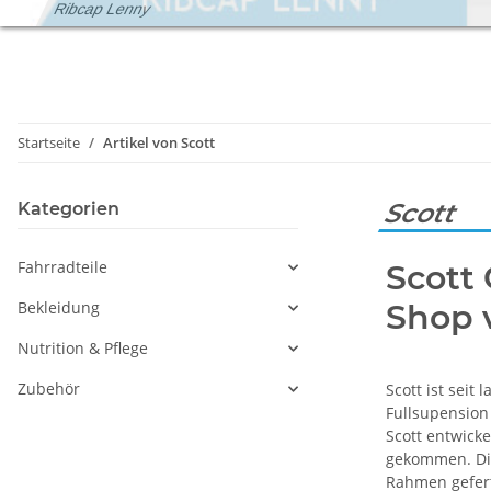
Ribcap Lenny
Startseite
Artikel von Scott
Scott
Kategorien
Fahrradteile
Scott
Bekleidung
Shop 
Nutrition & Pflege
Zubehör
Scott ist seit
Fullsupensio
Scott entwick
gekommen. Die
Rahmen gefert