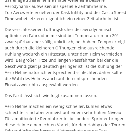
das einige Straßenhelme mittlerweile eine bessere
Aerodynamik aufweisen als spezielle Zeitfahrhelme.
Top Aerowerte erzielten der Kask Infitity und der Casco Speed
Time wobei letzterer eigentlich ein reiner Zeitfahrhelm ist.
Die verschlossenen Lüftungslöcher der aerodynamisch
optimierten Fahrradhelme sind bei Temperaturen um 20°
zwar spürbar aber völlig unkritisch, bei hohem Tempo erfolgt
auch durch die kleineren Öffnungen eine ausreichende
Kühlung wodurch ein Hitzestau unter dem Helm vermieden
wird. Bei großer Hitze und langen Passfahrten bei der die
Geschwindigkeit ja deutlich geringer ist, ist die Kühlung der
Aero Helme natürlich entsprechend schlechter, daher sollte
die Wahl des Helmes auch auf den entsprechenden
Einsatzzweck hin ausgewählt werden.
Das Fazit lässt sich wie folgt zusammen fassen:
Aero Helme machen ein wenig schneller, kühlen etwas
schlechter sind aber zumeist auf einem sehr hohen Niveau.
Für ambitionierte Rennfahrer insbesondere Sprinter bringen
diese Helme einen echten Vorteil, für den Hobby oder Touren
Fahrer dürfte der bessere Wetterschutz das größere