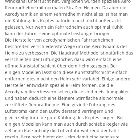
Windkanal untersucht hat. Verglichen wurden spezielle Aero
Rennradhelme mit normalen Straßen Helmen. Da aber die
Aerodynamik an einem Fahrradhelm nicht alles ist hat man
die Kühlung des Kopfes natürlich auch nicht außer acht
gelassen. Nur wenn ein Fahrradhelm auch optimal Kühlt,
kann der Fahrer seine optimale Leistung erbringen.
Die Hersteller von aerodynamischen Fahrradhelmen
beschreiten verschiedenste Wege um die Aerodynamik des
Helms zu verbessern. Die Haudrauf Methode ist natürlich das
verschließen der Lüftungslöcher, dazu wird einfach eine
dünne Kunststoffschicht über dem Helm gezogen. Bei
einigen Modellen lässt sich diese Kunststoffschicht einfach
entfernen dies macht den Helm sehr variabel. Einige andere
Hersteller entwickeln spezielle Helm-formen, die die
Aerodynamik verbessern sollen, diese sind meist kompakter
und haben dadurch eine kleinere Stirnfläche als normale,
zerklüftete Rennradhelme. Eine gezielte Führung des
Luftstroms kann den Luftwiderstand verringern und
gleichzeitig für eine gute Kühlung des Kopfes sorgen. Bei
einigen Modellen kann man auch durch schiebe Regler wie
z.B beim Kask infinity die Luftzufuhr während der Fahrt
regeln. Berg hoch bietet der Helm damit eine sehr gute