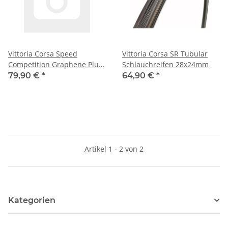
Vittoria Corsa Speed
Vittoria Corsa SR Tubular
Competition Graphene Plus
Schlauchreifen 28x24mm
23-28 schwarz
79,90 €
*
64,90 €
*
Artikel 1 - 2 von 2
Kategorien