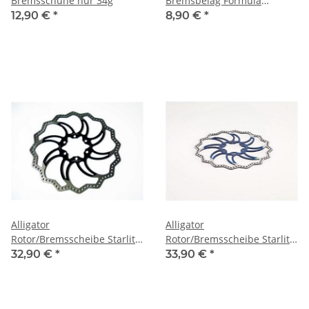
Bremsschuhe nur 34g
Bremsbelag Formula
ORO/K24/K19
12,90 €
*
8,90 €
*
Alligator
Alligator
Rotor/Bremsscheibe Starlite
Rotor/Bremsscheibe Starlite
160mm black
180mm Blue
32,90 €
*
33,90 €
*