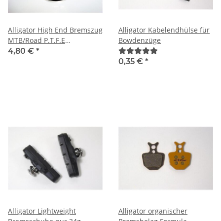
Alligator High End Bremszug
Alligator Kabelendhülse für
MTB/Road P.T.F.E
Bowdenzüge
beschichtet
4,80 €
*
0,35 €
*
Alligator Lightweight
Alligator organischer