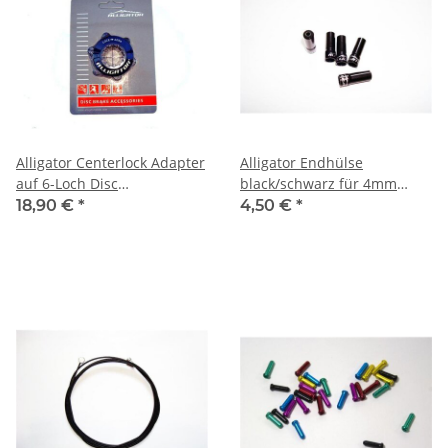
Alligator Centerlock Adapter
Alligator Endhülse
auf 6-Loch Disc
black/schwarz für 4mm
Verschlußring schwarz
Aussenhülle sealed 5 Stück
18,90 €
*
4,50 €
*