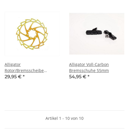
Alligator
Alligator Voll-Carbon
Rotor/Bremsscheibe
Bremsschuhe 55mm
Windcutter 160mm Ti/N
29,95 €
*
54,95 €
*
gold
Artikel 1 - 10 von 10