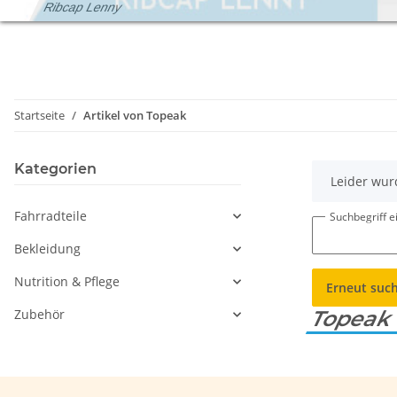
Ribcap Lenny
Startseite
Artikel von Topeak
Kategorien
x
Leider wur
Fahrradteile
Suchbegriff 
Bekleidung
Nutrition & Pflege
Erneut suc
Zubehör
Topea