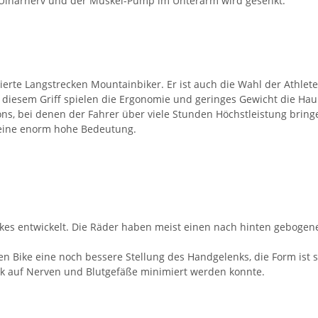
 Ulnarnerv und der Muskel-Pump im Unterarm wird gesenkt.
tierte Langstrecken Mountainbiker. Er ist auch die Wahl der Athle
diesem Griff spielen die Ergonomie und geringes Gewicht die Hauptr
ns, bei denen der Fahrer über viele Stunden Höchstleistung bring
 eine enorm hohe Bedeutung.
 Bikes entwickelt. Die Räder haben meist einen nach hinten geboge
 Bike eine noch bessere Stellung des Handgelenks, die Form ist 
ck auf Nerven und Blutgefäße minimiert werden konnte.