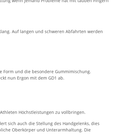
 Rettung wenn jemand Probleme hat mit tauben Fingern
nklang. Auf langen und schweren Abfahrten werden
fende Form und die besondere Gummimischung.
eckt nun Ergon mit dem GD1 ab.
thleten Höchstleistungen zu vollbringen.
rt sich auch die Stellung des Handgelenks, dies
übliche Oberkörper und Unterarmhaltung. Die