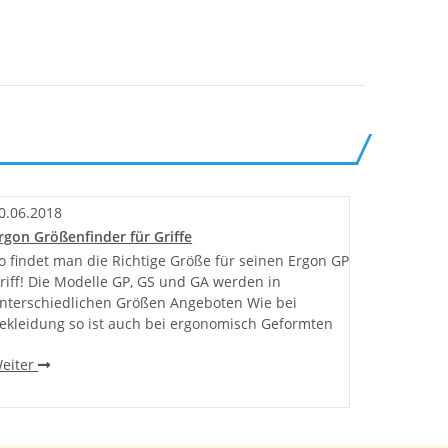
0.06.2018
13.06.20
rgon Größenfinder für Griffe
Feedback
o findet man die Richtige Größe für seinen Ergon GP
Lange hat
riff! Die Modelle GP, GS und GA werden in
Yuniper N
nterschiedlichen Größen Angeboten Wie bei
nicht zul
ekleidung so ist auch bei ergonomisch Geformten
geschuld
eiter
Weiter