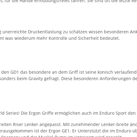
es, für die Hände ermüdungsfreies fahren. Sie sind oft die letzte
ang unerreichte Druckentlastung zu schätzen wissen besonderen A
nt was wiederum mehr Kontrolle und Sicherheit bedeutet.
ypen den GD1 das besondere an dem Griff ist seine konisch verlau
esonders beim Gravity gefragt. Diese besonderen Anforderungen d
 Series! Die Ergon Griffe ermöglichen auch im Enduro Sport den A
iten Riser Lenker angepasst. Mit zunehmender Lenker-breite ände
Herausgekommen ist der Ergon GE1. Er Unterstützt die im Enduro 