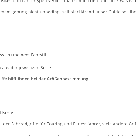
Bikes und Fahrertypen verliert man schnell den Überblick was ist d
 Namensgebung nicht unbedingt selbsterklärend unser Guide soll ihn
asst zu meinem Fahrstil.
aus der jeweiligen Serie.
riffe hilft ihnen bei der Größenbestimmung
fserie
 der Fahrradgriffe für Touring und Fitnessfahrer, viele andere Grif