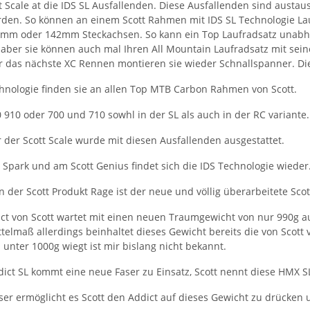
t Scale at die IDS SL Ausfallenden. Diese Ausfallenden sind austau
den. So können an einem Scott Rahmen mit IDS SL Technologie La
5mm oder 142mm Steckachsen. So kann ein Top Laufradsatz unab
aber sie können auch mal Ihren All Mountain Laufradsatz mit sein
r das nächste XC Rennen montieren sie wieder Schnallspanner. Di
chnologie finden sie an allen Top MTB Carbon Rahmen von Scott.
 910 oder 700 und 710 sowhl in der SL als auch in der RC variante.
 der Scott Scale wurde mit diesen Ausfallenden ausgestattet.
 Spark und am Scott Genius findet sich die IDS Technologie wieder
in der Scott Produkt Rage ist der neue und völlig überarbeitete Scot
ct von Scott wartet mit einen neuen Traumgewicht von nur 990g auf
ittelmaß allerdings beinhaltet dieses Gewicht bereits die von Sco
unter 1000g wiegt ist mir bislang nicht bekannt.
dict SL kommt eine neue Faser zu Einsatz, Scott nennt diese HMX SL
er ermöglicht es Scott den Addict auf dieses Gewicht zu drücken u