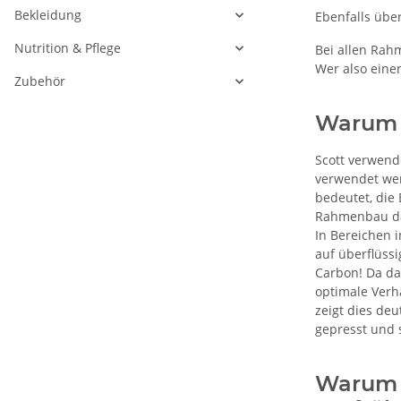
Bekleidung
Ebenfalls übe
Nutrition & Pflege
Bei allen Rahm
Wer also eine
Zubehör
Warum s
Scott verwend
verwendet wer
bedeutet, die
Rahmenbau dar
In Bereichen 
auf überflüss
Carbon! Da das
optimale Verh
zeigt dies deu
gepresst und s
Warum s