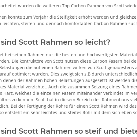
rarbeitet wurden die weiteren Top Carbon Rahmen von Scott wiede
en konnte zum Vorjahr die Steifigkeit erhöht werden und gleichzei
n leichten, steifen und dennoch komfortablen Carbon Rahmen sucht,
ind Scott Rahmen so leicht?
et bei seinen Rahmen nur die besten und hochwertigsten Materialie
den. Die kontruktöre von Scott nutzen diese Carbon Fasern bei d
 Belastungen die auf einen Rahmen wirken von Scott genauestens 
auf optimiert wurden. Dies zweigt sich z.B durch unterschiedli
in denen der Rahmen hohen Belastungen ausgesetzt ist werden di
iges Material verzichtet. Auch die zusammen Setzung eines Rahmens
 Harz, welches die einzelnen Fasern miteinander verbindet im Vergl
ältnis zu kennen. Scott hat in diesem Bereich des Rahmenbaus viel
tlich. Bei der Fertigung der Rohre für einen Scott Rahmen wird das
o entsteht ein sehr leichtes und steifes Rohr mit dem sich eben so
ind Scott Rahmen so steif und biet