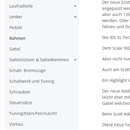
Der neue Scot
Laufradteile
angepasst wer
aber auch 13
Lenker
werden. Oder 
fahren und fü
Pedale
Die IDS SL Te
Rahmen
Dem Scale 900
Sättel
Aber nicht nur
Sattelstützen & Sattelklemmen
Auch am Scott
Schalt- Bremszüge
Ein Highlight 
Schaltwerk und Tuning
Der neue Addi
Schrauben
leicht eher m
Steuersätze
Gabel welches 
Tuning/Klein/Fein/Leicht
Beim Scott Ad
Vorbau
Diese neue Fas