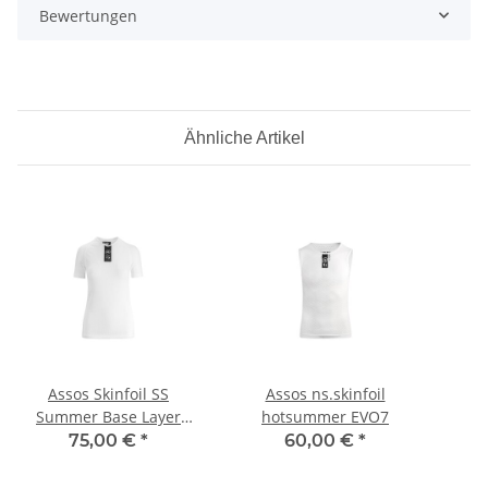
Bewertungen
Ähnliche Artikel
Assos Skinfoil SS
Assos ns.skinfoil
Summer Base Layer
hotsummer EVO7
holyWhite
75,00 €
*
60,00 €
*