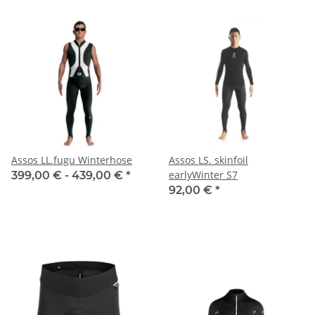
Assos LL.fugu Winterhose
Assos LS. skinfoil
earlyWinter S7
399,00 € -
439,00 €
*
92,00 €
*