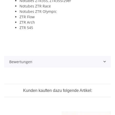
Notubes ZTR355, ZTR355/29er
Notubes ZTR Race
Notubes ZTR Olympic
ZTR Flow
ZTR Arch
ZTR 545
Bewertungen
Kunden kauften dazu folgende Artikel: