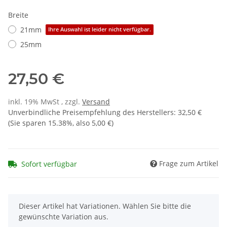
Breite
21mm
Ihre Auswahl ist leider nicht verfügbar.
25mm
27,50 €
inkl. 19% MwSt , zzgl.
Versand
Unverbindliche Preisempfehlung des Herstellers
:
32,50 €
(Sie sparen
15.38%
, also
5,00 €
)
Frage zum Artikel
Sofort verfügbar
x
Dieser Artikel hat Variationen. Wählen Sie bitte die
gewünschte Variation aus.