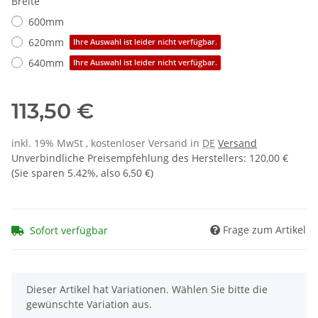
Breite
600mm
620mm
Ihre Auswahl ist leider nicht verfügbar.
640mm
Ihre Auswahl ist leider nicht verfügbar.
113,50 €
inkl. 19% MwSt , kostenloser Versand in
DE
Versand
Unverbindliche Preisempfehlung des Herstellers
:
120,00 €
(Sie sparen
5.42%
, also
6,50 €
)
Frage zum Artikel
Sofort verfügbar
x
Dieser Artikel hat Variationen. Wählen Sie bitte die
gewünschte Variation aus.