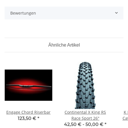
Bewertungen
Ähnliche Artikel
Engage Chord Riserbar
Continental X King RS
K 
Race Sport 26"
Ca
123,50 €
*
42,50 € -
50,00 €
*