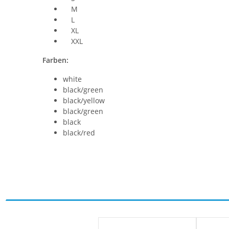
M
L
XL
XXL
Farben:
white
black/green
black/yellow
black/green
black
black/red