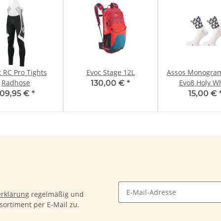
t RC Pro Tights
Evoc Stage 12L
Assos Monogram
Radhose
Evo8 Holy W
130,00 €
*
109,95 €
*
15,00 €
rklärung
regelmäßig und
sortiment per E-Mail zu.