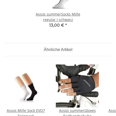
Assos summerSocks Mille
regular I schwarz
13,00 €
*
Ähnliche Artikel
Assos Mille Sock EVO7
Assos summerGloves
Asso
Twinpack
Radhandschuhe