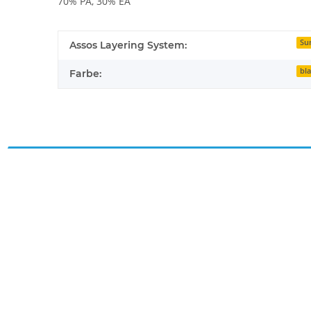
70% PA, 30% EA
Su
Assos Layering System:
bl
Farbe: