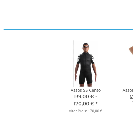
Assos SS Cento
Asso
M
139,00 € -
170,00 €
*
Alter Preis:
170,00 €