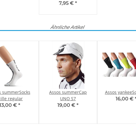
S-(38-41)
7,95 €
*
Ähnliche Artikel
s summerSocks
Assos summerCap
Assos yankeeS
ille regular
UNO S7
16,00 €
13,00 €
*
19,00 €
*