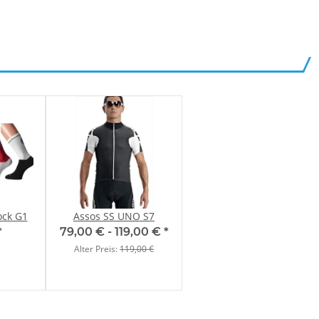
ock G1
Assos SS UNO S7
*
79,00 € -
119,00 €
*
Alter Preis:
119,00 €