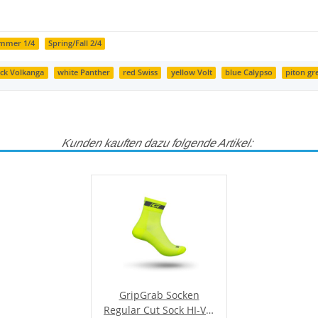
mmer 1/4
Spring/Fall 2/4
ack Volkanga
white Panther
red Swiss
yellow Volt
blue Calypso
piton gr
Kunden kauften dazu folgende Artikel:
GripGrab Socken
Regular Cut Sock HI-VIS