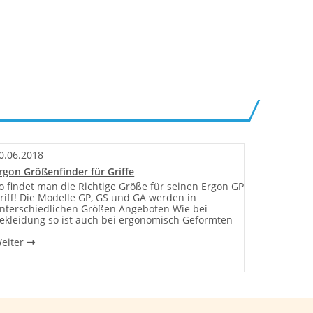
0.06.2018
13.06.20
rgon Größenfinder für Griffe
Feedback
o findet man die Richtige Größe für seinen Ergon GP
Lange hat
riff! Die Modelle GP, GS und GA werden in
Yuniper N
nterschiedlichen Größen Angeboten Wie bei
nicht zul
ekleidung so ist auch bei ergonomisch Geformten
geschuld
eiter
Weiter