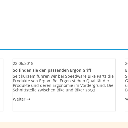
22.06.2018
2
So finden sie den passenden Ergon Griff
E
Seit kurzem führen wir bei Speedware Bike Parts die
S
Produkte von Ergon. Bei Ergon stehen Qualität der
G
Produkte und deren Ergonomie im Vordergrund. Die
u
Schnittstelle zwischen Bike und Biker sorgt
B
Weiter
W