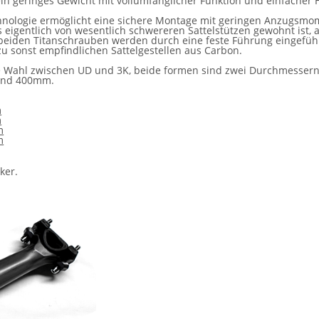
 ein geringes Gewicht mit vollumfänglicher Funktion und einfache
echnologie ermöglicht eine sichere Montage mit geringen Anzugsmo
es eigentlich von wesentlich schwereren Sattelstützen gewohnt ist
ie beiden Titanschrauben werden durch eine feste Führung eingeführ
u sonst empfindlichen Sattelgestellen aus Carbon.
ie Wahl zwischen UD und 3K, beide formen sind zwei Durchmessern
 und 400mm.
m
m
m
m
ker.