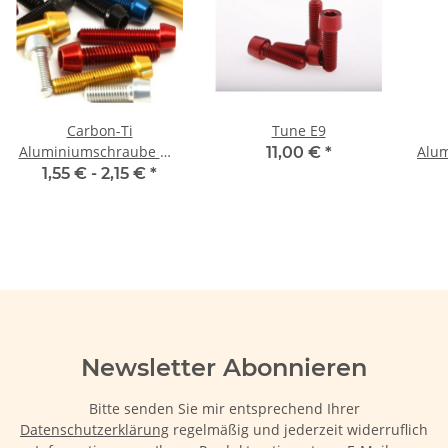
Carbon-Ti
Tune E9
Aluminiumschraube M5
Alum
11,00 €
*
konisch
1,55 € -
2,15 €
*
Car
Newsletter Abonnieren
Bitte senden Sie mir entsprechend Ihrer
Datenschutzerklärung
regelmäßig und jederzeit widerruflich