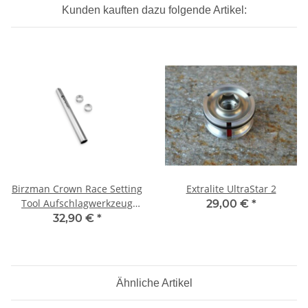
Kunden kauften dazu folgende Artikel:
Birzman Crown Race Setting
Extralite UltraStar 2
Tool Aufschlagwerkzeug
29,00 €
*
1"-1 1/8"
32,90 €
*
Ähnliche Artikel