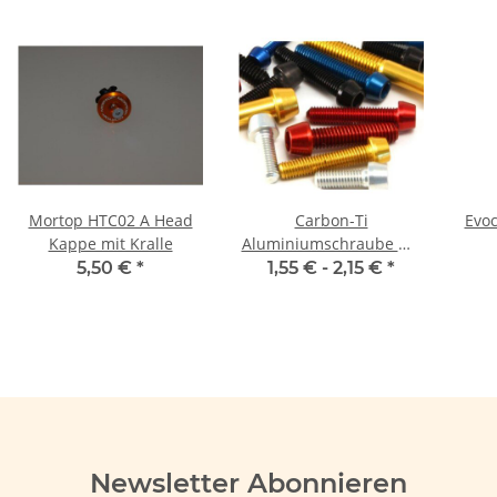
Mortop HTC02 A Head
Carbon-Ti
Evoc
Kappe mit Kralle
Aluminiumschraube M5
konisch
5,50 €
*
1,55 € -
2,15 €
*
Newsletter Abonnieren