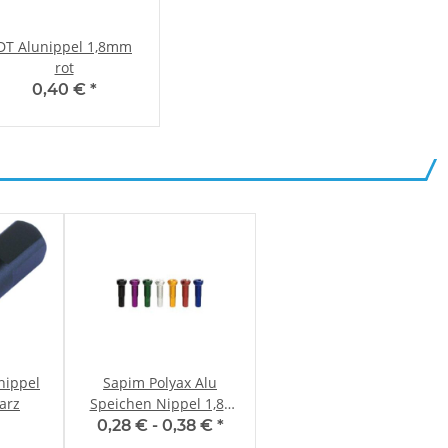
DT Alunippel 1,8mm
rot
0,40 €
*
nippel
Sapim Polyax Alu
arz
Speichen Nippel 1,8x
12mm
0,28 € -
0,38 €
*