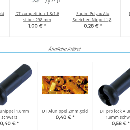
ld
DT competition 1.8/1.6
Sapim Polyax Alu
silber 298 mm
Speichen Nippel 1,8x
12mm Silber
1,00 €
*
0,28 €
*
Ähnliche Artikel
lunippel 1,8mm
DT Alunippel 2mm gold
DT pro lock Alu
schwarz
1,8mm schw
0,40 €
*
0,40 €
*
0,58 €
*