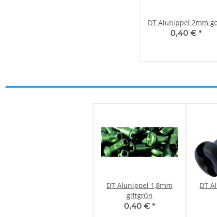
DT Alunippel 2mm go
0,40 €
*
DT Alunippel 1,8mm
DT A
giftgrün
0,40 €
*