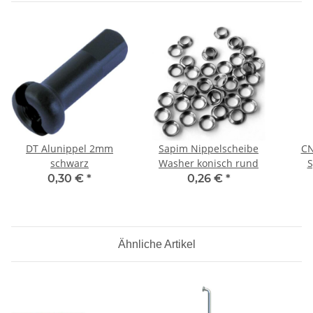
DT Alunippel 2mm
Sapim Nippelscheibe
CN
schwarz
Washer konisch rund
S
0,30 €
*
0,26 €
*
Ähnliche Artikel