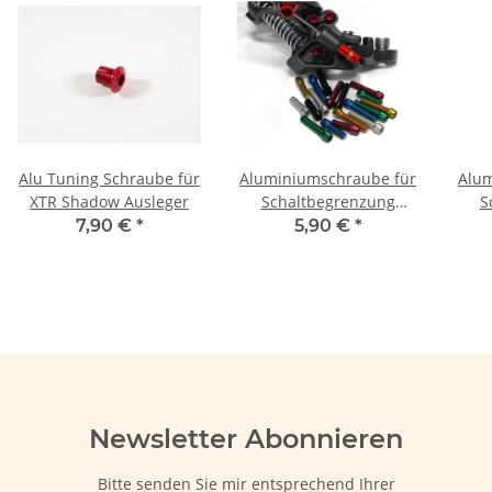
Alu Tuning Schraube für
Aluminiumschraube für
Alum
XTR Shadow Ausleger
Schaltbegrenzung
S
Shimano Shadow
Shi
7,90 €
*
5,90 €
*
Newsletter Abonnieren
Bitte senden Sie mir entsprechend Ihrer