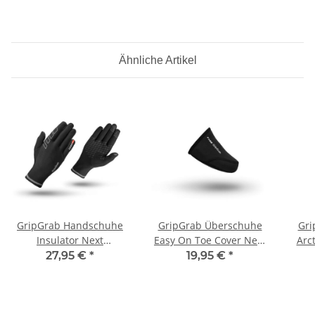
Ähnliche Artikel
GripGrab Handschuhe
GripGrab Überschuhe
Gri
Insulator Next
Easy On Toe Cover Next
Arc
Generation
Generation
27,95 €
*
19,95 €
*