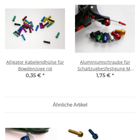
Alligator Kabelendhülse für
Aluminiumschraube für
Bowdenzüge rot
Schaltzugbesfestigung M6
blau
0,35 €
*
1,75 €
*
Ähnliche Artikel