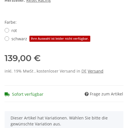
Hersteller:
Reset Racing
Farbe:
rot
schwarz
Ihre Auswahl ist leider nicht verfügbar.
139,00 €
inkl. 19% MwSt , kostenloser Versand in
DE
Versand
Frage zum Artikel
Sofort verfügbar
x
Dieser Artikel hat Variationen. Wählen Sie bitte die
gewünschte Variation aus.