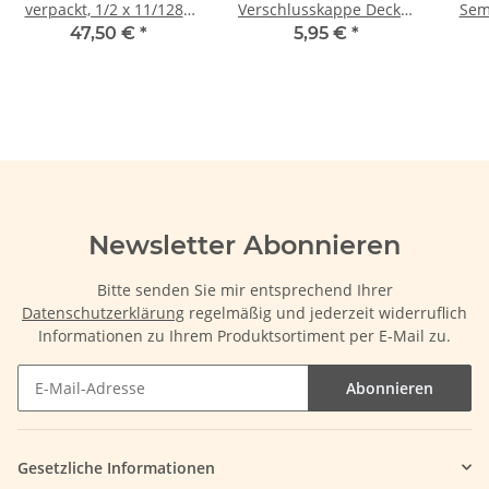
verpackt, 1/2 x 11/128",
Verschlusskappe Deckel
Sem
für 10-fach
für Stratus 20/24
Twi
47,50 €
*
5,95 €
*
Kettenschaltung Mit
Flaschen mit neuem
S
einer Breite von 5,9 mm
Ventil
sind diese Ketten zu
allen gängigen 10-fach-
Schaltsystemen
kompatibel. Hochwertige
Materialien und die
extrem ausgeformte
Außenlasche
Newsletter Abonnieren
versprechen hohe
Lebens
Bitte senden Sie mir entsprechend Ihrer
Datenschutzerklärung
regelmäßig und jederzeit widerruflich
Informationen zu Ihrem Produktsortiment per E-Mail zu.
Abonnieren
Gesetzliche Informationen