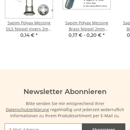
Sapim Polyax Messing
Sapim Polyax Messing
Sap
SILS Nippel invers 2mm
Brass Nippel 2mm
B
8,5mm
12mm SILS
0,14 €
*
0,17 € -
0,20 €
*
0
Newsletter Abonnieren
Bitte senden Sie mir entsprechend Ihrer
Datenschutzerklärung
regelmäßig und jederzeit widerruflich
Informationen zu Ihrem Produktsortiment per E-Mail zu.
Abonnieren