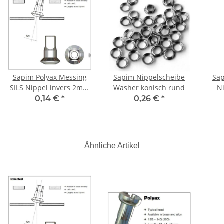
Sapim Polyax Messing
Sapim Nippelscheibe
Sap
SILS Nippel invers 2mm
Washer konisch rund
N
8,5mm
0,14 €
*
0,26 €
*
Ähnliche Artikel