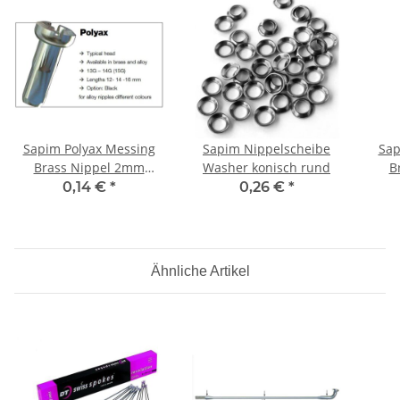
Sapim Polyax Messing
Sapim Nippelscheibe
Sap
Brass Nippel 2mm
Washer konisch rund
B
12mm Silber
1
0,14 €
*
0,26 €
*
Ähnliche Artikel