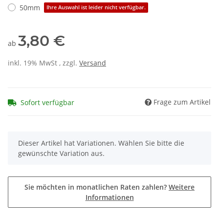
50mm
Ihre Auswahl ist leider nicht verfügbar.
3,80 €
ab
inkl. 19% MwSt , zzgl.
Versand
Frage zum Artikel
Sofort verfügbar
x
Dieser Artikel hat Variationen. Wählen Sie bitte die
gewünschte Variation aus.
Sie möchten in monatlichen Raten zahlen?
Weitere
Informationen