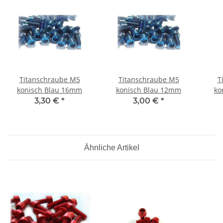
Titanschraube M5
Titanschraube M5
T
konisch Blau 16mm
konisch Blau 12mm
ko
3,30 €
*
3,00 €
*
Ähnliche Artikel