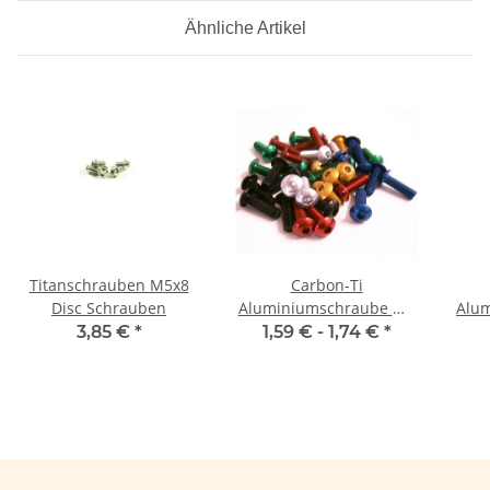
Ähnliche Artikel
Titanschrauben M5x8
Carbon-Ti
Disc Schrauben
Aluminiumschraube M5
Alum
Linsenkopf
3,85 €
*
1,59 € -
1,74 €
*
Car