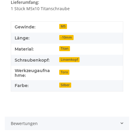
Lieferumfang:
1 Stück M5x10 Titanschraube
Gewinde:
M5
Länge:
-10mm
Material:
Titan
Schraubenkopf:
Linsenkopf
Werkzeugaufna
Torx
hme:
Farbe:
Silber
Bewertungen