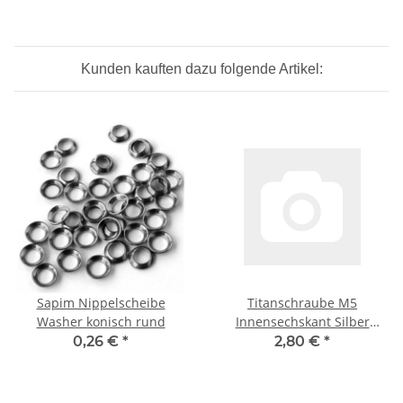
Kunden kauften dazu folgende Artikel:
Sapim Nippelscheibe
Titanschraube M5
Washer konisch rund
Innensechskant Silber
18mm
0,26 €
*
2,80 €
*