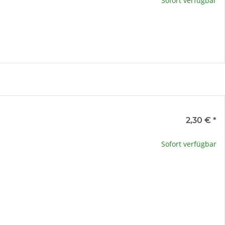
Sofort verfügbar
e
2,30 €
*
te wählen Sie eine Variation.
Sofort verfügbar
x