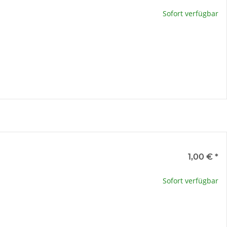
te wählen Sie eine Variation.
Sofort verfügbar
x
e
1,00 €
*
te wählen Sie eine Variation.
Sofort verfügbar
x