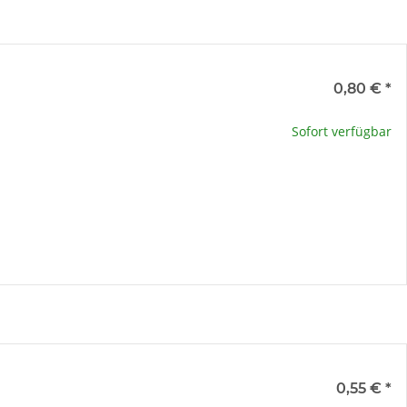
e
0,80 €
*
te wählen Sie eine Variation.
Sofort verfügbar
x
e
0,55 €
*