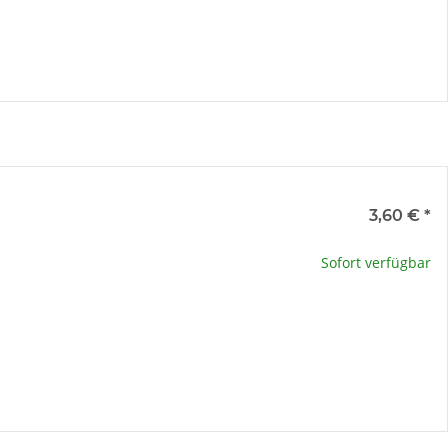
e
3,60 €
*
te wählen Sie eine Variation.
Sofort verfügbar
x