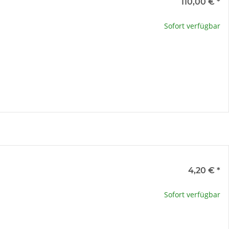
e
110,00 €
*
te wählen Sie eine Variation.
Sofort verfügbar
x
e
4,20 €
*
te wählen Sie eine Variation.
Sofort verfügbar
x