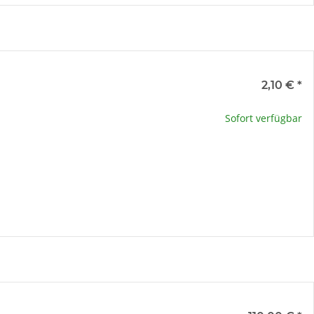
e
2,10 €
*
te wählen Sie eine Variation.
Sofort verfügbar
x