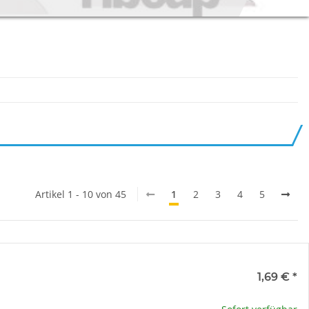
Artikel 1 - 10 von 45
1
2
3
4
5
1,69 €
*