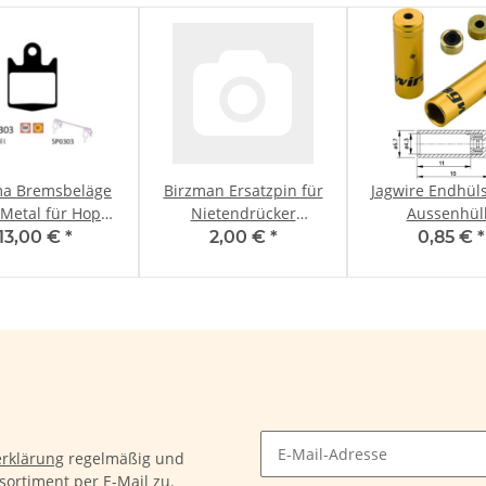
ma Bremsbeläge
Birzman Ersatzpin für
Jagwire Endhüls
Metal für Hope
Nietendrücker
Aussenhül
M4
Dragonfly
Schalthülle go
13,00 €
*
2,00 €
*
0,85 €
*
rklärung
regelmäßig und
sortiment per E-Mail zu.