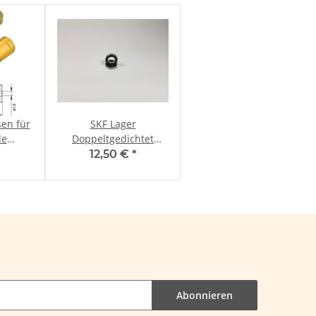
en für
SKF Lager
le
Doppeltgedichtet
ld 4mm
17x30x7mm für Naben
12,50 €
*
Abonnieren